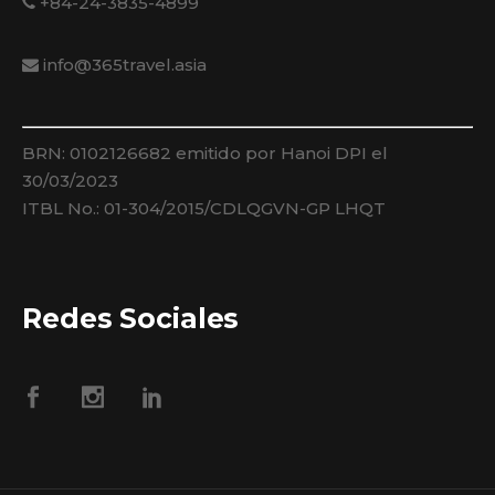
+84-24-3835-4899
info@365travel.asia
BRN: 0102126682 emitido por Hanoi DPI el
30/03/2023
ITBL No.: 01-304/2015/CDLQGVN-GP LHQT
Redes Sociales