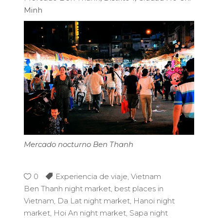
Minh
Mercado nocturno Ben Thanh
0
Experiencia de viaje
,
Vietnam
Ben Thanh night market
,
best places in
Vietnam
,
Da Lat night market
,
Hanoi night
market
,
Hoi An night market
,
Sapa night