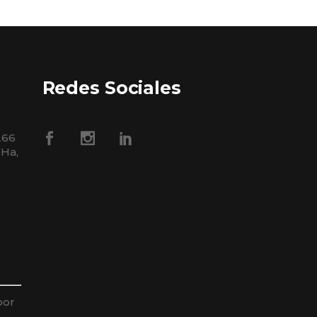
Redes Sociales
266
 Ha,
por