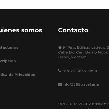
uienes somos
Contacto
táctanos
9º Piso, Edificio Ladeco, 
Calle Doi Can, Barrio Ngoc
Hanoi, Vietnam
cripción
+84-24-3835-4899
ítica de Privacidad
info@365travel.asia
BRN: 0102126682 emitido 