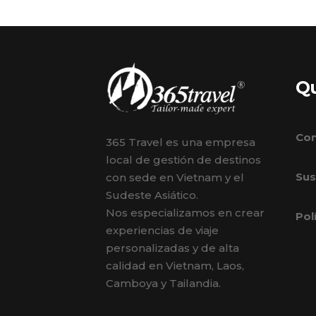
Q
Con
365 Travel es una empresa
local de gestión de destinos
Sus
con sede en Vietnam y el
Sudeste Asiático.
Nos especializamos en crear
Pol
experiencias de viaje
personalizadas y de alta
calidad en Vietnam, Laos,
Camboya y Tailandia.