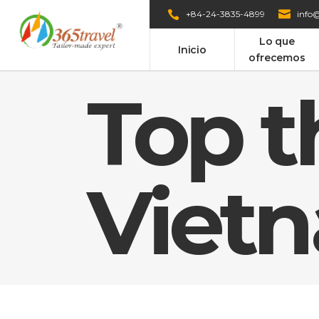
+84-24-3835-4899
info@
Lo que
Inicio
ofrecemos
Top t
Viet