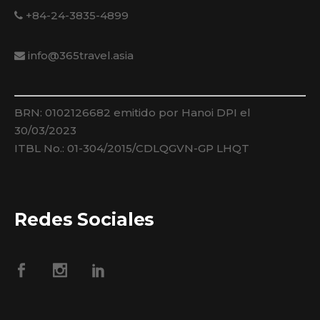
+84-24-3835-4899
info@365travel.asia
BRN: 0102126682 emitido por Hanoi DPI el
30/03/2023
ITBL No.: 01-304/2015/CDLQGVN-GP LHQT
Redes Sociales