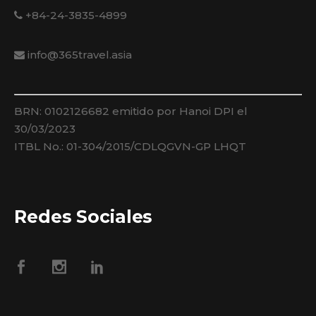
+84-24-3835-4899
info@365travel.asia
BRN: 0102126682 emitido por Hanoi DPI el
30/03/2023
ITBL No.: 01-304/2015/CDLQGVN-GP LHQT
Redes Sociales