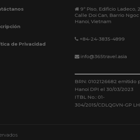
táctanos
9º Piso, Edificio Ladeco, 
Calle Doi Can, Barrio Ngoc
Hanoi, Vietnam
cripción
+84-24-3835-4899
ítica de Privacidad
info@365travel.asia
BRN: 0102126682 emitido 
Hanoi DPI el 30/03/2023
ITBL No.: 01-
304/2015/CDLQGVN-GP L
servados