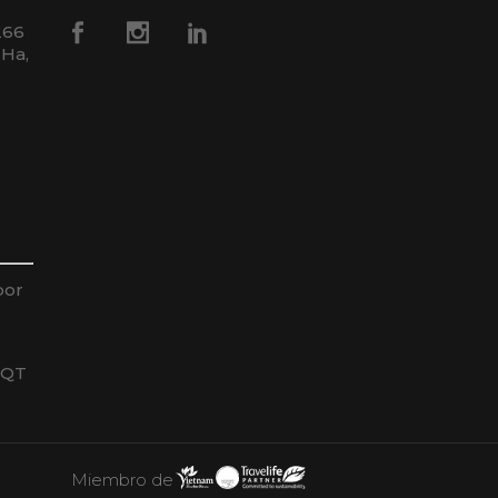
266
 Ha,
por
HQT
Miembro de