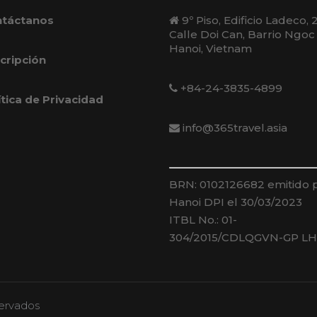
táctanos
9º Piso, Edificio Ladeco, 
Calle Doi Can, Barrio Ngoc
Hanoi, Vietnam
cripción
+84-24-3835-4899
ítica de Privacidad
info@365travel.asia
BRN: 0102126682 emitido 
Hanoi DPI el 30/03/2023
ITBL No.: 01-
304/2015/CDLQGVN-GP L
servados