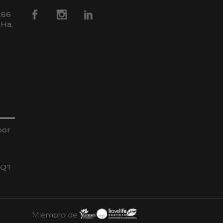
266
 Ha,
por
HQT
Miembro de