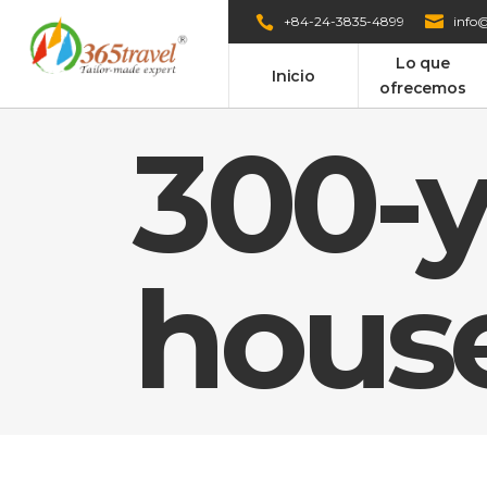
+84-24-3835-4899
info@
Lo que
Inicio
ofrecemos
300-y
hous